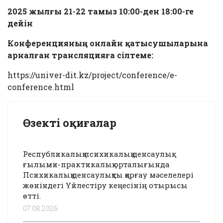
2025 жылғы 21-22 тамыз 10:00-ден 18:00-ге
дейін
Конференцияның онлайн қатысушыларына
арналған трансляцияға сілтеме:
https://univer-dit.kz/project/conference/e-
conference.html
Өзекті оқиғалар
Республикалық психикалық денсаулық
ғылыми-практикалық орталығында
Психикалық денсаулықты қорғау мәселелері
жөніндегі Үйлестіру кеңесінің отырысы
өтті.
07.08.2026