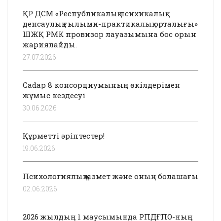
ҚР ДСМ «Республикалық психикалық
денсаулық ғылыми-практикалық орталығы»
ШЖҚ РМК провизор лауазымына бос орын
жариялайды.
27.07.2026
Cadap 8 консорциумының өкілдерімен
жұмыс кездесуі
30.06.2026
Құрметті әріптестер!
19.06.2026
Психологиялық қызмет және оның болашағы
02.06.2026
2026 жылдың 1 маусымында РПДҒПО-ның