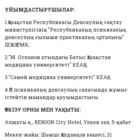
ҰЙЫМДАСТЫРУШЫЛАР:
1.Қазақстан Республикасы Денсаулық сақтау
министрлігінің "Республикалық психикалық
денсаулық ғылыми-практикалық орталығы"
ШЖҚ РМК;
2."М. Оспанов атындағы Батыс Қазақстан
медицина университеті" КЕАҚ ;
3."Семей медицина университеті" КЕАҚ;
4.ҚР психикалық денсаулық саласында жұмыс
істейтін мамандар қауымдастығы.
ӨТКІЗУ ОРНЫ МЕН УАҚЫТЫ:
Алматы қ., RENION City Hotel, Үлкен зал, 5-қабат
Мекен-жайы: Шәмші Қалдаяқов көшесі, 21