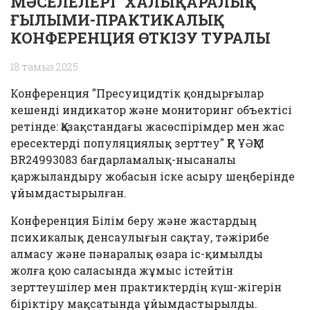
МӘСЕЛЕЛЕРІ" ХАЛЫҚАРАЛЫҚ
ҒЫЛЫМИ-ПРАКТИКАЛЫҚ
КОНФЕРЕНЦИЯ ӨТКІЗУ ТУРАЛЫ
18 тамыз 2025
Конференция "Пресуицидтік қондырғылар
кешенді индикатор және мониторинг объектісі
ретінде: Қазақстандағы жасөспірімдер мен жас
ересектерді популяциялық зерттеу" ҚР ҰӘҚМ
BR24993083 бағдарламалық-нысаналы
қаржыландыру жобасын іске асыру шеңберінде
ұйымдастырылған.
Конференция Білім беру және жастардың
психикалық денсаулығын сақтау, тәжірибе
алмасу және пәнаралық өзара іс-қимылды
жолға қою саласында жұмыс істейтін
зерттеушілер мен практиктердің күш-жігерін
біріктіру мақсатында ұйымдастырылды.