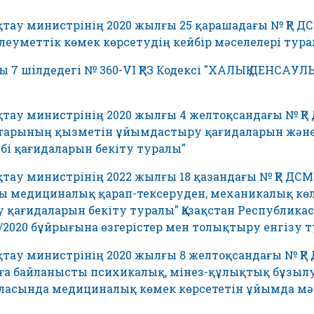
қтау министрінің 2020 жылғы 25 қарашадағы № ҚР Д
еуметтік көмек көрсетудің кейбір мәселелері тура
ғы 7 шiлдедегi № 360-VI ҚРЗ Кодексі "ХАЛЫҚ ДЕНС
қтау министрінің 2020 жылғы 4 желтоқсандағы № ҚР
қтарының қызметін ұйымдастыру қағидаларын және
бі қағидаларын бекіту туралы"
қтау министрінің 2022 жылғы 18 қазандағы № ҚР ДСМ
ы медициналық қарап-тексеруден, механикалық көл
 қағидаларын бекіту туралы" Қазақстан Республика
/2020 бұйрығына өзгерістер мен толықтыру енгізу 
қтау министрінің 2020 жылғы 8 желтоқсандағы № ҚР
нуға байланысты психикалық, мінез-құлықтық бұзы
асында медициналық көмек көрсететін ұйымда мәж