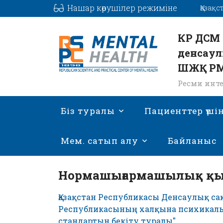
Нашар көрушілер режиміне
Қазақс
КР ДСМ 
денсаул
ШЖҚ Р
Ресми инте
Біз туралы
Пациенттер үші
Мем. сатып алу
Байланыс
Нормашығармашылық қы
Қазақстан Республикасы Денсаулық сақ
Республикасының халқына психикалы
стандартын бекіту туралы"