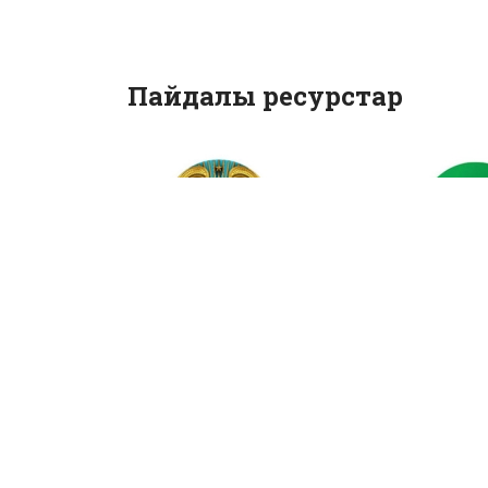
Пайдалы ресурстар
Қазақстан
Мемлек
Республикасы
қызметте
Президентінің
онлайн а
ресми сайты