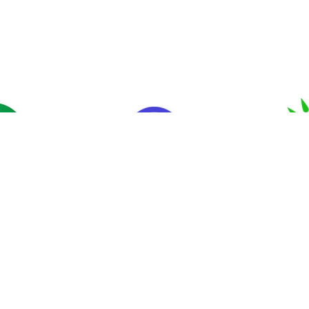
еттік
Мемлекеттік
«Аза
р және
органдарға өтініш
арналған
қпарат
беру