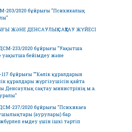
СМ-203/2020 бұйрығы "Психикалық
лы"
АУЛЫҒЫ ЖӘНЕ ДЕНСАУЛЫҚ САҚТАУ ЖҮЙЕСІ
 ДСМ-233/2020 бұйрығы "Уақытша
 уақытша бейімдеу және
-117 бұйрығы ""Көлік құралдарын
ік құралдары жүргізушісін қайта
сы Денсаулық сақтау министрінің м.а.
туралы"
 ДСМ-237/2020 бұйрығы "Психикаға
лушылықтары (аурулары) бар
бүрлеп емдеу үшін ішкі тәртіп