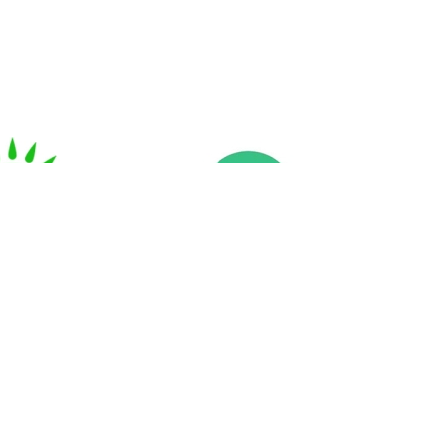
маттарға
Ашық үкімет
 үкімет» КЕ
АҚ