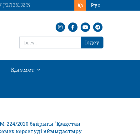
Тіліңізді таңдаңыз
7 (727) 261 32 39
Қаз
Рус
Іздеу
Іздеу
Қызмет
М-224/2020 бұйрығы "Қазақстан
көмек көрсетуді ұйымдастыру