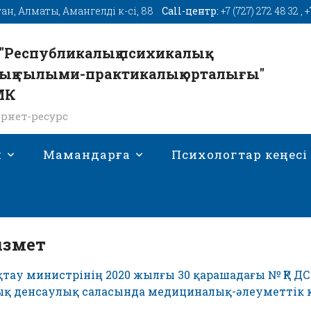
тан, Алматы, Амангелді к-сі, 88
Call-центр:
+7 (727) 272 48 32
,
+
"Республикалық психикалық
ық ғылыми-практикалық орталығы"
МК
рнет-ресурс
н
Мамандарға
Психологтар кеңесі
змет
тау министрінің 2020 жылғы 30 қарашадағы № ҚР ДС
қ денсаулық саласында медициналық-әлеуметтік 