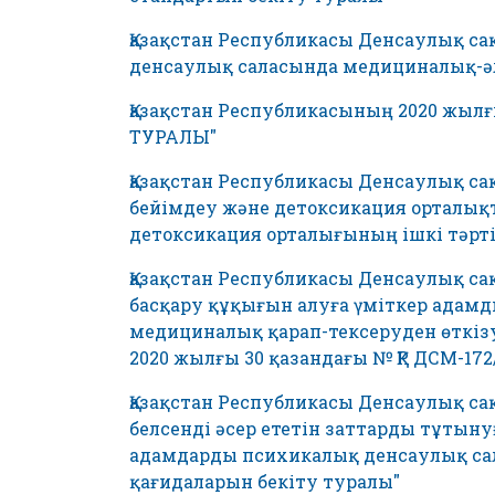
Қазақстан Республикасы Денсаулық са
денсаулық саласында медициналық-әл
Қазақстан Республикасының 2020 жыл
ТУРАЛЫ"
Қазақстан Республикасы Денсаулық са
бейімдеу және детоксикация орталы
детоксикация орталығының ішкі тәрті
Қазақстан Республикасы Денсаулық са
басқару құқығын алуға үміткер адамд
медициналық қарап-тексеруден өткізу
2020 жылғы 30 қазандағы № ҚР ДСМ-172
Қазақстан Республикасы Денсаулық са
белсенді әсер ететін заттарды тұты
адамдарды психикалық денсаулық сал
қағидаларын бекіту туралы"