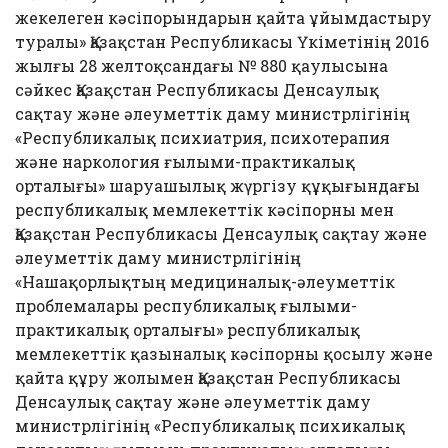
жекелеген кәсіпорындарын қайта ұйымдастыру
туралы» Қазақстан Республикасы Үкіметінің 2016
жылғы 28 желтоқсандағы № 880 қаулысына
сәйкес Қазақстан Республикасы Денсаулық
сақтау және әлеуметтік даму министрлігінің
«Республикалық психиатрия, психотерапия
және наркология ғылыми-практикалық
орталығы» шаруашылық жүргізу құқығындағы
республикалық мемлекеттік кәсіпорны мен
Қазақстан Республикасы Денсаулық сақтау және
әлеуметтік даму министрлігінің
«Нашақорлықтың медициналық-әлеуметтік
проблемалары республикалық ғылыми-
практикалық орталығы» республикалық
мемлекеттік қазыналық кәсіпорны қосылу және
қайта құру жолымен Қазақстан Республикасы
Денсаулық сақтау және әлеуметтік даму
министрлігінің «Республикалық психикалық