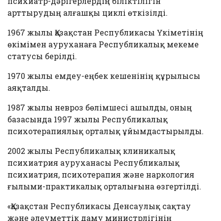
психиатр-дәрігерлердің біліктілігін
арттырудың алғашқы циклі өткізілді.
1967 жылы Қазақстан Республикасы Үкіметінің
өкімімен ауруханаға Республикалық мекеме
статусы берілді.
1970 жылы емдеу-еңбек кешенінің құрылысы
аяқталды.
1987 жылы невроз бөлімшесі ашылды, оның
базасында 1997 жылы Республикалық
психотерапиялық орталық ұйымдастырылды.
2002 жылы Республикалық клиникалық
психиатрия ауруханасы Республикалық
психиатрия, психотерапия және наркология
ғылыми-практикалық орталығына өзгертілді.
«Қазақстан Республикасы Денсаулық сақтау
және әлеуметтік даму министрлігінің