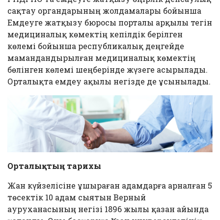
сақтау органдарының жолдамалары бойынша
Емдеуге жатқызу бюросы порталы арқылы тегін
медициналық көмектің кепілдік берілген
көлемі бойынша республикалық деңгейде
мамандандырылған медициналық көмектің
бөлінген көлемі шеңберінде жүзеге асырылады.
Орталықта емдеу ақылы негізде де ұсынылады.
Орталықтың тарихы
Жан күйзелісіне ұшыраған адамдарға арналған 5
төсектік 10 адам сыятын Верный
ауруханасының негізі 1896 жылы қазан айында