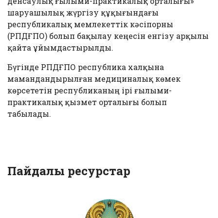
денсаулық ғылыми-практикалық орталығы»
шаруашылық жүргізу құқығындағы
республикалық мемлекеттік кәсіпорны
(РПДҒПО) болып бақылау кеңесін енгізу арқылы
қайта ұйымдастырылды.
Бүгінде РПДҒПО республика халқына
мамандандырылған медициналық көмек
көрсететін республиканың ірі ғылыми-
практикалық қызмет орталығы болып
табылады.
Пайдалы ресурстар