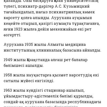
қаланды. Оны басқаруға Қазан университетінің
түлегі, психиатр-дәрігер А.С. Кузьмицкий
тағайындалып, нағыз психиатриялық көмек
көрсету қолға алынды. Аурухана ауқымын
кеңейте отырып, қазіргі аумақта тұрақтағанға,
яғни 1923 жылға дейін мекенжайын екі рет
өзгертті.
Аурухана 1935 жылы Алматы медицина
институтының клиникалық базасына айналды.
1949 жылы Қазақстанда алғаш рет балалар
бөлімшесі ашылды.
1958 жылы науқастарға қызмет көрсетудің екі
сатылы жүйесі енгізілді.
1963 жылы күндізгі стационар ашылып,
ұйымдастыру-әдістемелік бөлімі құрылды,
сондай-ақ аурухана базасында республикадағы