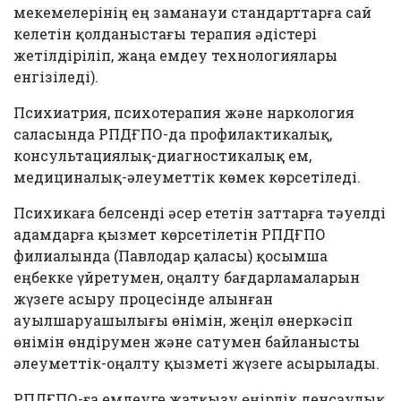
мекемелерінің ең заманауи стандарттарға сай
келетін қолданыстағы терапия әдістері
жетілдіріліп, жаңа емдеу технологиялары
енгізіледі).
Психиатрия, психотерапия және наркология
саласында РПДҒПО-да профилактикалық,
консультациялық-диагностикалық ем,
медициналық-әлеуметтік көмек көрсетіледі.
Психикаға белсенді әсер ететін заттарға тәуелді
адамдарға қызмет көрсетілетін РПДҒПО
филиалында (Павлодар қаласы) қосымша
еңбекке үйретумен, оңалту бағдарламаларын
жүзеге асыру процесінде алынған
ауылшаруашылығы өнімін, жеңіл өнеркәсіп
өнімін өндірумен және сатумен байланысты
әлеуметтік-оңалту қызметі жүзеге асырылады.
РПДҒПО-ға емдеуге жатқызу өңірлік денсаулық