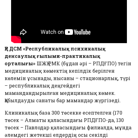
ҚР ДСМ «Республикалық психикалық
денсаулық ғылыми-практикалық
орталығы»
ШЖҚ РМК (бұдан әрі – РПДҒПО) тегін
медициналық көмектің кепілдік берілген
көлемін ұсынады, нысаны – стационарлық, түрі
– республикалық деңгейдегі
мамандандырылған медициналық көмек.
Қабылдауды санаты бар мамандар жүргізеді.
Клиникалық база 300 төсекке есептелген (170
төсек – Алматы қаласындағы РПДҒПО-да, 130
төсек – Павлодар қаласындағы филиалда, мұнда
әлемдегі жетекші елдердің осы секілді