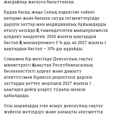
жағдайлар жасауға бағытталған.
Бұдан басқа, жаңа Салық кодексіне сәйкес
көтерме және бөлшек сауда сегменттерінде
дәрілік заттар мен медициналық бұйымдарды
өткізу кезінде ҚҚС төмендетілген мөлшерлемесін
қолдану көзделген. 2026 жылғы қаңтардан
бастап ҚҚС мөлшерлемесі 5 %-ды, ал 2027 жылғы 1
қаңтардан бастап — 10%-ды құрайды.
Сонымен бір мезгілде Денсаулық сақтау
министрлігі Қазақстан Республикасының
бәсекелестікті қорғау және дамыту
агенттігімен бірлесіп рецептілік дәрілік
заттарды реттеу мерзімін 2027 жылғы 1
қаңтарға дейін ұзарту туралы шешім
қабылдады.
Осы шараларды іске асыру денсаулық сақтау
жүйесін жетілдіру және халықты әлеуметтік