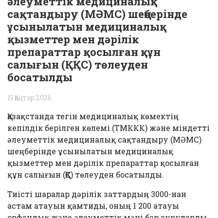
әлеуметтік медициналық
сақтандыру (МӘМС) шеңберінде
ұсынылатын медициналық
қызметтер мен дәрілік
препараттар қосылған құн
салығын (ҚҚС) төлеуден
босатылды
19 Қаңтар 2026
Қазақстанда тегін медициналық көмектің
кепілдік берілген көлемі (ТМККК) және міндетті
әлеуметтік медициналық сақтандыру (МӘМС)
шеңберінде ұсынылатын медициналық
қызметтер мен дәрілік препараттар қосылған
құн салығын (ҚҚС) төлеуден босатылды.
Тиісті шаралар дәрілік заттардың 3000-нан
астам атауын қамтиды, оның 1 200 атауы
орфандық және әлеуметтік мәні бар ауруларды