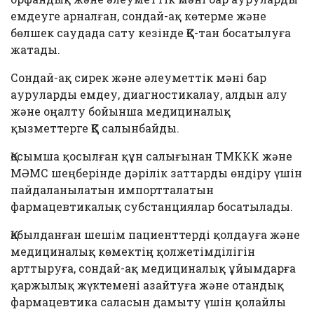
емдеуге арналған, сондай-ақ көтерме және
бөлшек саудада сату кезінде ҚҚС-тан босатылуға
жатады.
Сондай-ақ сирек және әлеуметтік мәні бар
ауруларды емдеу, диагностикалау, алдын алу
және оңалту бойынша медициналық
қызметтерге ҚҚС салынбайды.
Қосымша қосылған құн салығынан ТМККК және
МӘМС шеңберінде дәрілік заттарды өндіру үшін
пайдаланылатын импортталатын
фармацевтикалық субстанциялар босатылады.
Қабылданған шешім пациенттерді қолдауға және
медициналық көмектің қолжетімділігін
арттыруға, сондай-ақ медициналық ұйымдарға
қаржылық жүктемені азайтуға және отандық
фармацевтика саласын дамыту үшін қолайлы