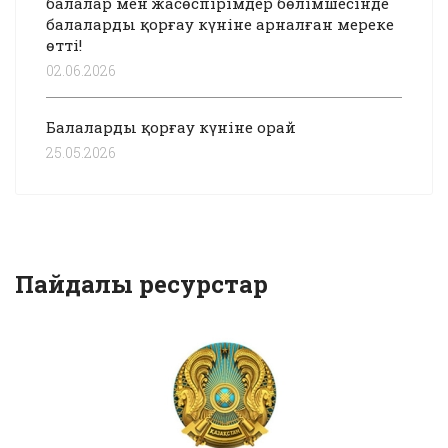
балалар мен жасөспірімдер бөлімшесінде
балаларды қорғау күніне арналған мереке
өтті!
02.06.2026
Балаларды қорғау күніне орай
25.05.2026
Пайдалы ресурстар