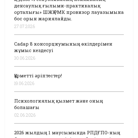
денсаулық ғылыми-практикалық
орталығы» ШЖҚ РМК провизор лауазымына
бос орын жариялайды.
27.07.2026
Cadap 8 консорциумының өкілдерімен
жұмыс кездесуі
30.06.2026
Құрметті әріптестер!
19.06.2026
Психологиялық қызмет және оның
болашағы
02.06.2026
2026 жылдың 1 маусымында РПДҒПО-ның