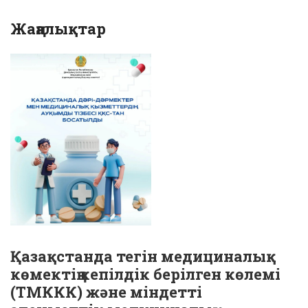
Жаңалықтар
Қазақстанда тегін медициналық
көмектің кепілдік берілген көлемі
(ТМККК) және міндетті