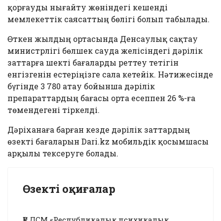
қорғауды нығайту жөніндегі кешенді
мемлекеттік саясаттың бөлігі болып табылады.
Өткен жылдың ортасында Денсаулық сақтау
министрлігі бөлшек сауда желісіндегі дәрілік
заттарға шекті бағаларды реттеу тетігін
енгізгенін естеріңізге сала кетейік. Нәтижесінде
бүгінде 3 780 атау бойынша дәрілік
препараттардың бағасы орта есеппен 26 %-ға
төмендегені тіркелді.
Дәріханаға барған кезде дәрілік заттардың
өзекті бағаларын Dari.kz мобильдік қосымшасы
арқылы тексеруге болады.
Өзекті оқиғалар
ҚР ДСМ «Республикалық психикалық