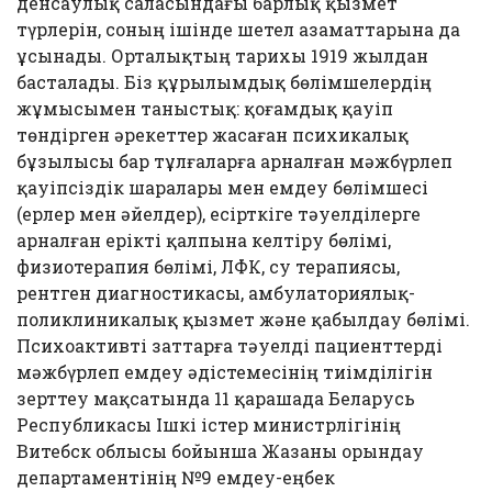
денсаулық саласындағы барлық қызмет
түрлерін, соның ішінде шетел азаматтарына да
ұсынады. Орталықтың тарихы 1919 жылдан
басталады. Біз құрылымдық бөлімшелердің
жұмысымен таныстық: қоғамдық қауіп
төндірген әрекеттер жасаған психикалық
бұзылысы бар тұлғаларға арналған мәжбүрлеп
қауіпсіздік шаралары мен емдеу бөлімшесі
(ерлер мен әйелдер), есірткіге тәуелділерге
арналған ерікті қалпына келтіру бөлімі,
физиотерапия бөлімі, ЛФК, су терапиясы,
рентген диагностикасы, амбулаториялық-
поликлиникалық қызмет және қабылдау бөлімі.
Психоактивті заттарға тәуелді пациенттерді
мәжбүрлеп емдеу әдістемесінің тиімділігін
зерттеу мақсатында 11 қарашада Беларусь
Республикасы Ішкі істер министрлігінің
Витебск облысы бойынша Жазаны орындау
департаментінің №9 емдеу-еңбек