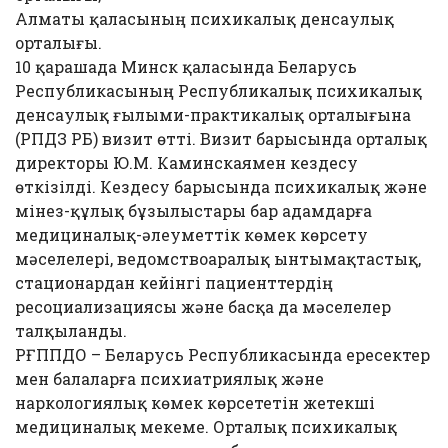
Алматы қаласының психикалық денсаулық
орталығы.
10 қарашада Минск қаласында Беларусь
Республикасының Республикалық психикалық
денсаулық ғылыми-практикалық орталығына
(РПДЗ РБ) визит өтті. Визит барысында орталық
директоры Ю.М. Каминскаямен кездесу
өткізілді. Кездесу барысында психикалық және
мінез-құлық бұзылыстары бар адамдарға
медициналық-әлеуметтік көмек көрсету
мәселелері, ведомствоаралық ынтымақтастық,
стационардан кейінгі пациенттердің
ресоциализациясы және басқа да мәселелер
талқыланды.
РҒППДО – Беларусь Республикасында ересектер
мен балаларға психиатриялық және
наркологиялық көмек көрсететін жетекші
медициналық мекеме. Орталық психикалық