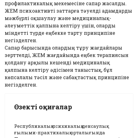
профилактикалық мекемесіне сапар жасалды.
ЖЕМ психоактивті заттарға тәуелді адамдарды
мәжбүрлі оқшаулау және медициналық-
әлеуметтік қалпына келтіру үшін, оларды
міндетті түрде еңбекке тарту принципіне
негізделген.
Сапар барысында олардың тұру жағдайлары
зерттелді, ЖЕМ жағдайында еңбек терапиясын
қолдану арқылы кешенді медициналық
қалпына келтіру әдісімен таныстық, бұл
көпсалалы тәсіл және сабақтастық принципіне
негізделген.
Өзекті оқиғалар
Республикалық психикалық денсаулық
ғылыми-практикалық орталығында