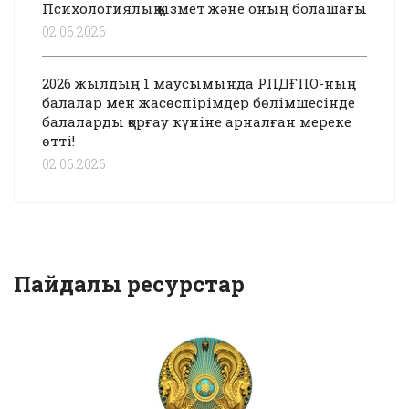
Психологиялық қызмет және оның болашағы
02.06.2026
2026 жылдың 1 маусымында РПДҒПО-ның
балалар мен жасөспірімдер бөлімшесінде
балаларды қорғау күніне арналған мереке
өтті!
02.06.2026
Пайдалы ресурстар