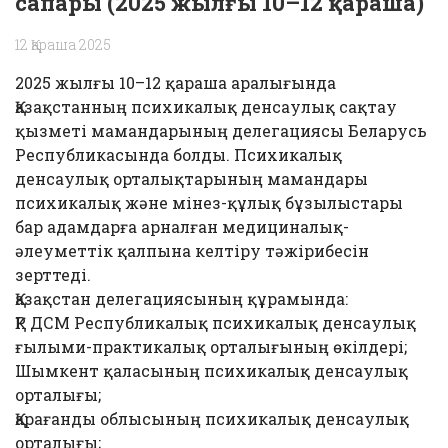
сапары (2025 жылғы 10–12 қараша)
12 Қараша 2025
2025 жылғы 10–12 қараша аралығында
Қазақстанның психикалық денсаулық сақтау
қызметі мамандарының делегациясы Беларусь
Республикасында болды. Психикалық
денсаулық орталықтарының мамандары
психикалық және мінез-құлық бұзылыстары
бар адамдарға арналған медициналық-
әлеуметтік қалпына келтіру тәжірибесін
зерттеді.
Қазақстан делегациясының құрамында:
ҚР ДСМ Республикалық психикалық денсаулық
ғылыми-практикалық орталығының өкілдері;
Шымкент қаласының психикалық денсаулық
орталығы;
Қарағанды облысының психикалық денсаулық
орталығы;