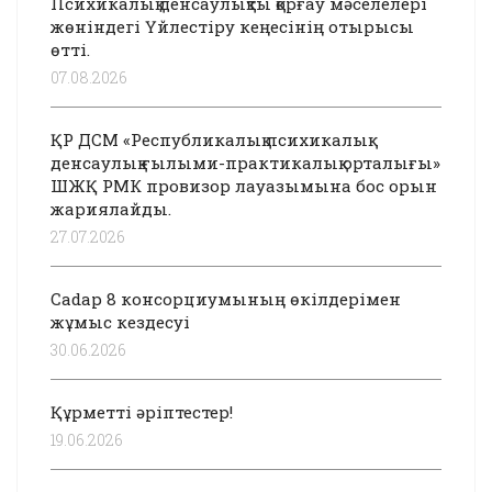
Психикалық денсаулықты қорғау мәселелері
жөніндегі Үйлестіру кеңесінің отырысы
өтті.
07.08.2026
ҚР ДСМ «Республикалық психикалық
денсаулық ғылыми-практикалық орталығы»
ШЖҚ РМК провизор лауазымына бос орын
жариялайды.
27.07.2026
Cadap 8 консорциумының өкілдерімен
жұмыс кездесуі
30.06.2026
Құрметті әріптестер!
19.06.2026