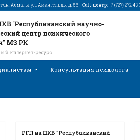
стан, Алматы, ул. Амангельды, д. 88
Call-центр:
+7 (727) 272 48
ПХВ "Республиканский научно-
еский центр психического
я" МЗ РК
ый интернет-ресурс
циалистам
Консультация психолога
РГП на ПХВ “Республиканский