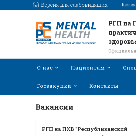
Версия для слабовидящих
Казах
РГП на 
практич
здоровь
Официальн
О нас
Пациентам
Спе
Госзакупки
Контакты
Вакансии
РГП на ПХВ “Республиканский