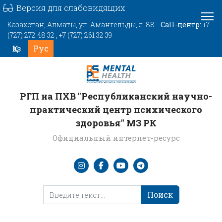
Версия для слабовидящих
Казахстан, Алматы, ул. Амангельды, д. 88
Call-центр:
+7
(727) 272 48 32
,
+7 (727) 261 32 39
Выберите язык
Қаз
Рус
РГП на ПХВ "Республиканский научно-
практический центр психического
здоровья" МЗ РК
Официальный интернет-ресурс
Поиск
Поиск