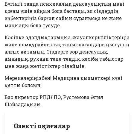
Бүгінгі таңда психикалық денсаулықтың мәні
қоғам үшін айқын бола бастады, ал сіздердің
еңбектеріңіз барған сайын сұранысқа ие және
маңызды бола түсуде.
Кәсіпке адалдықтарыңыз, жауапкершіліктеріңіз
және немқұрайлылық танытпағандарыңыз үшін
алғыс айтамын. Сіздерге зор денсаулық,
амандық, рухани тепе-теңдік, кәсіби табыстар
мен жаңа жетістіктер тілеймін.
Мерекелеріңізбен! Медицина қызметкері күні
құтты болсын!
Бас директор РПДҒПО, Рүстемова Әлия
Шайзадақызы.
Өзекті оқиғалар