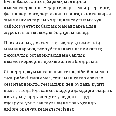
Бүгін Қазақстанның барлық медицина
қызметкерлеріне – дәрігерлерге, мейіргерлерге,
фельдшерлерге, зертханашыларға, санитарларға
және азаматтарымыздың денсаулығын күн
сайын күзететін барлық мамандарға шын
жүректен алғысымды білдіргім келеді.
Психикалық денсаулық сақтау қызметінің
мамандарына, республикадағы психикалық
денсаулық орталықтарының барлық
қызметкерлеріне ерекше алғыс білдіремін.
Сіздердің жұмыстарыңыз тек кәсіби білім мен
тәжірибені ғана емес, сонымен қатар ерекше
сезімталдықты, төзімділік пен рухани күшті
қажет етеді. Күн сайын сіздер адамдарға өмірлік
қиындықтарды жеңуге, дағдарыстарды
еңсеруге, үміт сақтауға және толыққанды
өмірге оралуға көмектесесіздер.