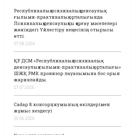
Республикалық психикалық денсаулық
ғылыми-практикалық орталығында
Психикалық денсаулықты қорғау мәселелері
жөніндегі Үйлестіру кеңесінің отырысы
өтті.
07.08.2026
ҚР ДСМ «Республикалық психикалық
денсаулық ғылыми-практикалық орталығы»
ШЖҚ РМК провизор лауазымына бос орын
жариялайды.
27.07.2026
Cadap 8 консорциумының өкілдерімен
жұмыс кездесуі
30.06.2026