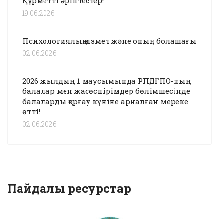
Құрметті әріптестер!
19.06.2026
Психологиялық қызмет және оның болашағы
02.06.2026
2026 жылдың 1 маусымында РПДҒПО-ның
балалар мен жасөспірімдер бөлімшесінде
балаларды қорғау күніне арналған мереке
өтті!
02.06.2026
Пайдалы ресурстар