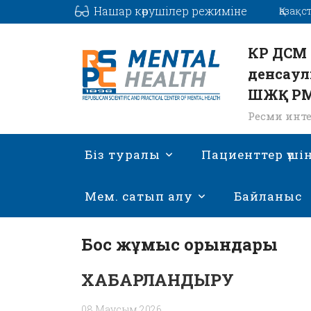
Нашар көрушілер режиміне
Қазақс
КР ДСМ 
денсаул
ШЖҚ Р
Ресми инте
Біз туралы
Пациенттер үші
Мем. сатып алу
Байланыс
Бос жұмыс орындары
ХАБАРЛАНДЫРУ
08 Маусым 2026