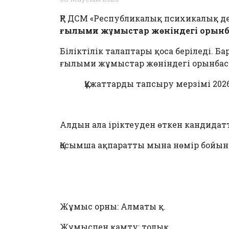
ҚР ДСМ «Республикалық психикалық 
ғылыми жұмыстар жөніндегі орынб
Біліктілік талаптары қоса беріледі. 
ғылыми жұмыстар жөніндегі орынбас
Құжаттарды тапсыру мерзімі 2026
Алдын ала іріктеуден өткен кандида
Қосымша ақпаратты мына нөмір бойынша 
Жұмыс орны: Алматы қ.
Жұмыспен қамту: толық.