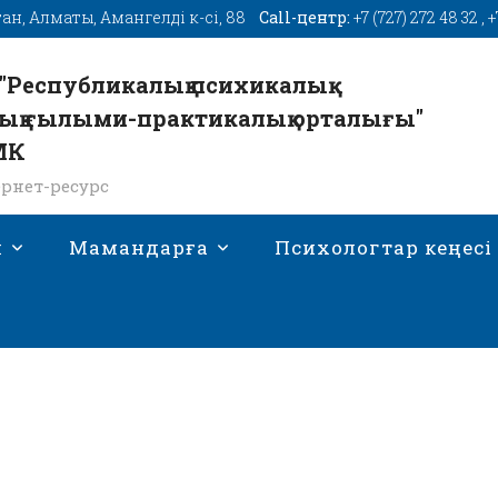
тан, Алматы, Амангелді к-сі, 88
Call-центр:
+7 (727) 272 48 32
,
+
"Республикалық психикалық
ық ғылыми-практикалық орталығы"
МК
рнет-ресурс
н
Мамандарға
Психологтар кеңесі