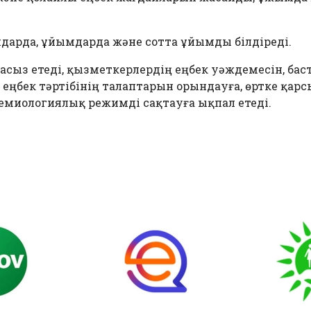
андарда, ұйымдарда және сотта ұйымды білдіреді.
масыз етеді, қызметкерлердің еңбек уәждемесін, бас
ңбек тәртібінің талаптарын орындауға, өртке қарсы 
емиологиялық режимді сақтауға ықпал етеді.