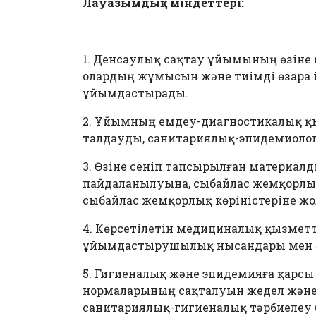
Лауазымдық міндеттері:
1. Денсаулық сақтау ұйымының өзіне
олардың жұмысын және тиімді өзара 
ұйымдастырады.
2. Ұйымның емдеу-диагностикалық 
талдауды, санитариялық-эпидемиолог
3. Өзіне сеніп тапсырылған материал
пайдаланылуына, сыбайлас жемқорлы
сыбайлас жемқорлық көріністеріне жо
4. Көрсетілетін медициналық қызметт
ұйымдастырушылық нысандары мен әді
5. Гигиеналық және эпидемияға қарсы
нормаларының сақталуын жедел және
санитариялық-гигиеналық тәрбиелеу 