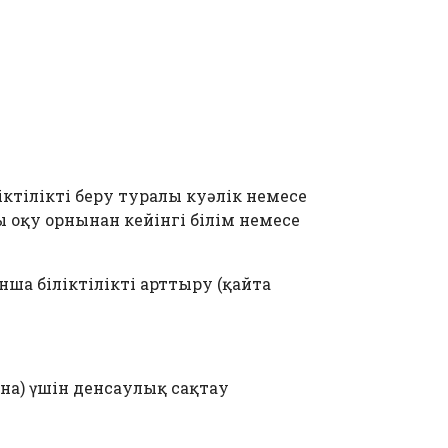
ктілікті беру туралы куәлік немесе
 оқу орнынан кейінгі білім немесе
ша біліктілікті арттыру (қайта
на) үшін денсаулық сақтау