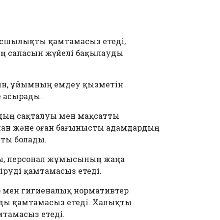
асшылықты қамтамасыз етеді,
ің сапасын жүйелі бақылауды
н, ұйымның емдеу қызметін
 асырады.
ардың сақталуы мен мақсатты
нан және оған бағынысты адамдардың
пты болады.
уды, персонал жұмысының жаңа
руді қамтамасыз етеді.
р мен гигиеналық нормативтер
ды қамтамасыз етеді. Халықты
тамасыз етеді.