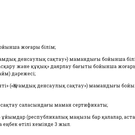
ойынша жоғары білім;
ғамдық денсаулық сақтау») мамандығы бойынша білі
басқару және құқық» даярлау бағыты бойынша жоғары
айм) дәрежесі;
і» («Қоғамдық денсаулық сақтау») мамандығы бойын
сақтау саласындағы маман сертификаты;
ұйымдар (республикалық маңызы бар қалалар, аста
ңбек өтілі кемінде 3 жыл.